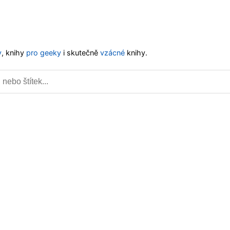
y
, knihy
pro geeky
i skutečně
vzácné
knihy.