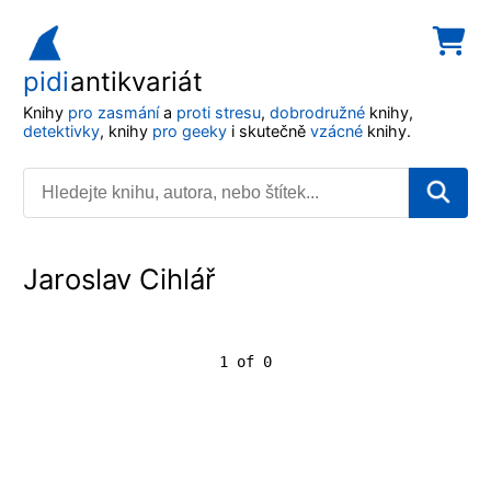
pidi
antikvariát
Knihy
pro zasmání
a
proti stresu
,
dobrodružné
knihy,
detektivky
, knihy
pro geeky
i skutečně
vzácné
knihy.
Jaroslav Cihlář
1 of 0