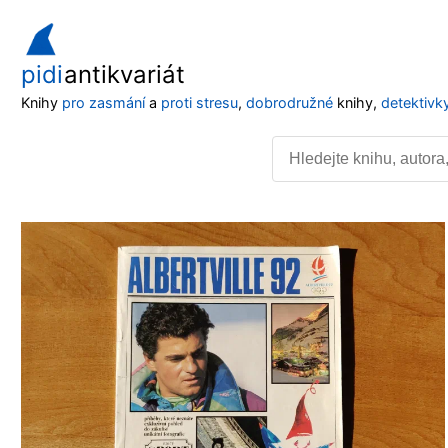
pidi
antikvariát
Knihy
pro zasmání
a
proti stresu
,
dobrodružné
knihy,
detektivk