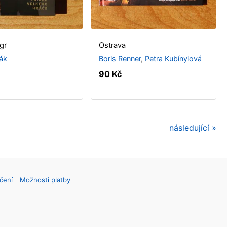
gr
Ostrava
ák
Boris Renner
,
Petra Kubínyiová
90 Kč
následující »
čení
Možnosti platby