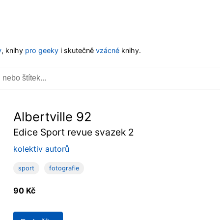
y
, knihy
pro geeky
i skutečně
vzácné
knihy.
Albertville 92
edice Sport revue svazek 2
kolektiv autorů
sport
fotografie
90 Kč