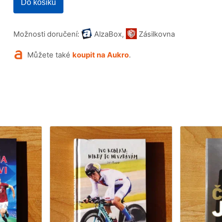
Do košíku
Možnosti doručení:
AlzaBox,
Zásilkovna
Můžete také
koupit na Aukro
.