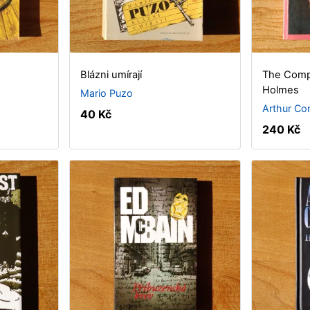
Blázni umírají
The Comp
Holmes
Mario Puzo
Arthur Co
40 Kč
240 Kč