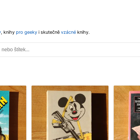
y
, knihy
pro geeky
i skutečně
vzácné
knihy.