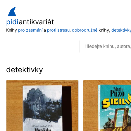
pidi
antikvariát
Knihy
pro zasmání
a
proti stresu
,
dobrodružné
knihy,
detektivk
detektivky