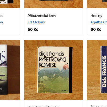
na
Příbuzenská krev
Hodiny
on
Ed McBain
Agatha Ch
50 Kč
60 Kč