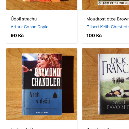
Údolí strachu
Moudrost otce Brow
Arthur Conan Doyle
Gilbert Keith Chestert
90 Kč
100 Kč