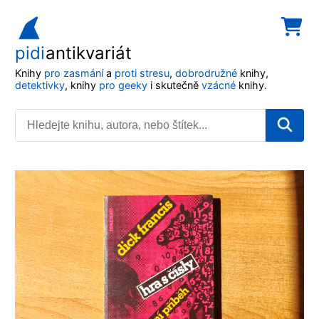
pidi
antikvariát
Knihy
pro zasmání
a
proti stresu
,
dobrodružné
knihy,
detektivky
, knihy
pro geeky
i skutečně
vzácné
knihy.