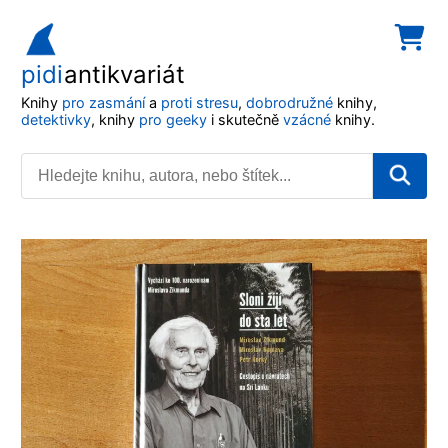
pidi
antikvariát
Knihy
pro zasmání
a
proti stresu
,
dobrodružné
knihy,
detektivky
, knihy
pro geeky
i skutečně
vzácné
knihy.