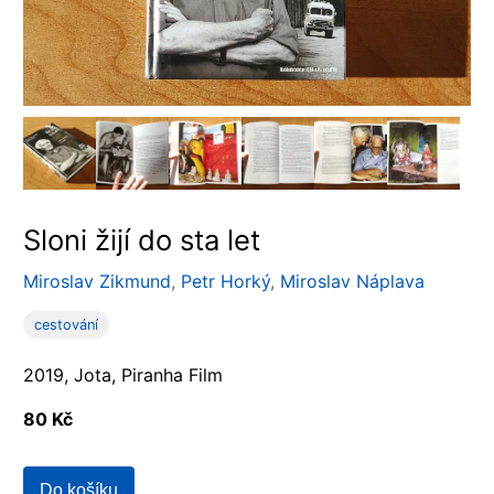
Sloni žijí do sta let
Miroslav Zikmund
,
Petr Horký
,
Miroslav Náplava
cestování
2019, Jota, Piranha Film
80 Kč
Do košíku